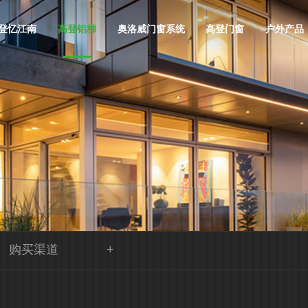
登忆江南
高登铝梯
奥洛威门窗系统
高登门窗
户外产品
购买渠道