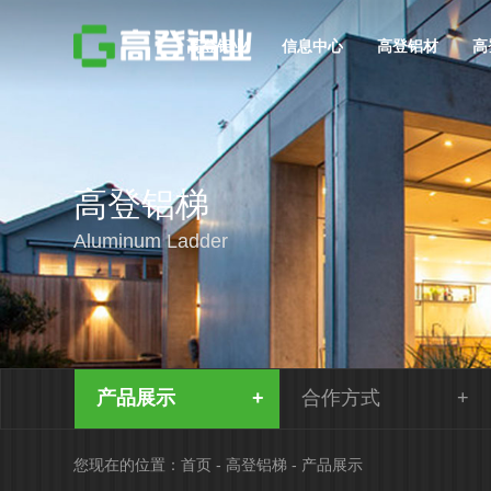
高登铝业
信息中心
高登铝材
高
高登铝梯
Aluminum Ladder
产品展示
合作方式
您现在的位置：
首页
-
高登铝梯
-
产品展示