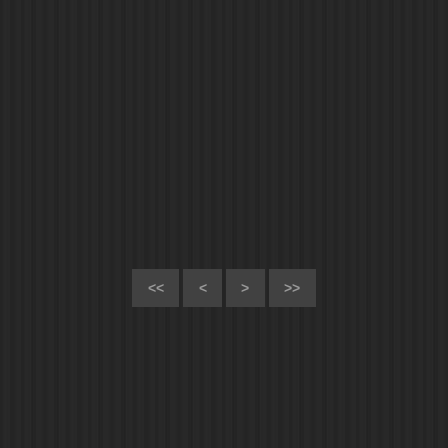
<<
<
>
>>