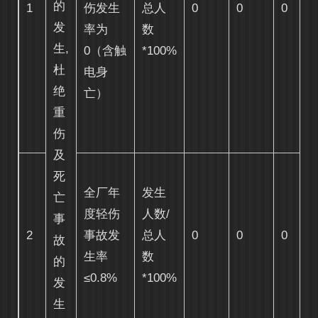
的
1
伤发生
总人
0
0
0
发
率为
数
生,
0（含触
*100%
杜
电身
绝
亡）
重
伤
及
死
全厂年
发生
亡
度轻伤
人数
/
事
2
事故发
总人
0
0
0
故
生率
数
的
≤0.8%
*100%
发
生