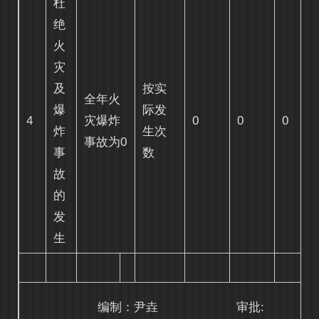
杜
绝
火
灾
及
按实
全年火
爆
际发
4
灾爆炸
0
0
0
炸
生次
事故为0
事
数
故
的
发
生
编制：尹垚
审批: