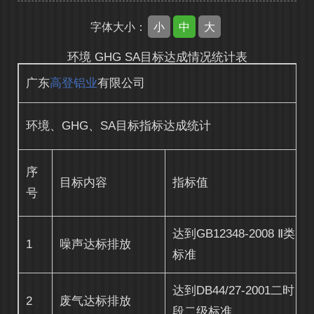
小
中
大
字体大小：
环境 GHG SA目标达成情况统计表
广东
高登铝业
有限公司
环境、GHG、SA目标指标达成统计
序
目标内容
指标值
号
达到GB12348-2008 Ⅱ类
1
噪声达标排放
标准
达到DB44/27-2001二时
2
废气达标排放
段二级标准