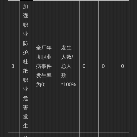
加
强
职
业
防
全厂年
发生
护,
度职业
人数
/
杜
3
病事件
总人
0
0
0
绝
发生率
数
职
为0;
*100%
业
危
害
发
生