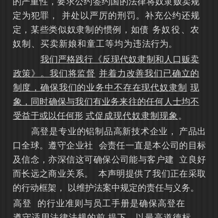
的严重性，要求公约签约国的法律将奴隶贩卖规
定为犯罪，
并处以严厉的刑罚。补充公约还规
定，某些类似奴隶制的惯例，如债
务奴役、农
奴制、买卖新娘和童工等均为违
法行为。
我们严格践行《反现代奴隶制和人口贩卖
政策》。我们将监督
并着力改善我们已确立的
制度，确保我们的业务中不存在现代奴隶制
现
象，同时确保与我们有业务来往的任何人士均
不
受益于或以任何形
式促成现代奴隶制现象
。
高登是专业的铝制品高新技术企业，
产品出
口全球。遵守企业社
会责任一直是本公司的目标
及信念，亦深信
这可确保公司能与客户建
立良好
而长远之商业关系。
本声明提供了我们正在采取
的行动框架，
以维护法案中规定的责任与义务。
高登
的行业准则与员工手册是确保高登在
遵守适用法律法规的前
提下，以最高道德标