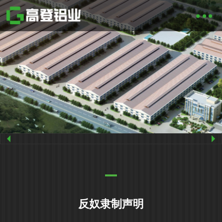
反奴隶制声明