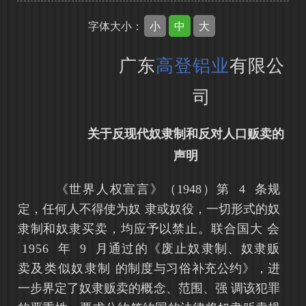
小
中
大
字体大小：
广东
高登铝业
有限公
司
关于反现代奴隶制和反对人口贩卖的
声明
《世界人权宣言》（
1948）第 4 条规
定，任何人不得使为奴
隶或奴役，一切形式的奴
隶制和奴隶买卖，均应予以禁止。联合国大
会
1956 年 9
月通过的《废止奴隶制、奴隶贩
卖
及类似奴隶制
的制度与习俗补充公约》，进
一步界定了奴隶贩卖的概念、范围、强
调该犯罪