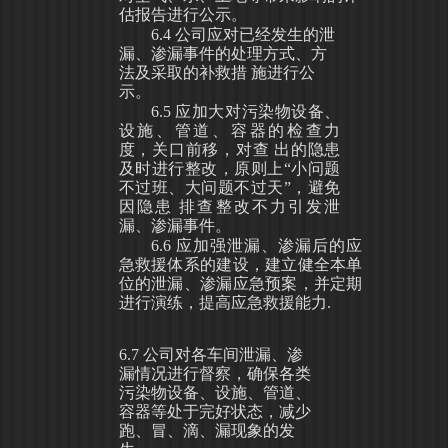
估报告进行公示。
6.4
公司应对已经发生的泄
漏、渗漏事件的处理方式、方
法及采取的补救措
施进行公
示。
6.5
应加大对污染物设备、
设施、管道、容器的检查力
度，关口前移，对
查
出的隐患
及时进行整改，原则上
“小问题
不过班、大问题不过天”，避免
因隐
患
排查整改不力引发泄
漏、渗漏事件。
6.6
应加强泄漏、渗漏后的应
急救援体系的建设，建立健全本单
位的泄漏、渗漏应急预案，并定期
进行演练，提高应急救援能力
.
6.7
公司对各车间泄漏、渗
漏情况进行督察，确保各类
污染物设备、设施、
管道、
容器等处于完好状态，减少
跑、冒、滴、漏现象的发