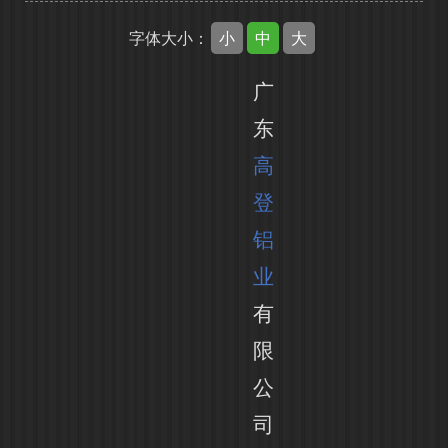
小
中
大
字体大小：
广
东
高
登
铝
业
有
限
公
司