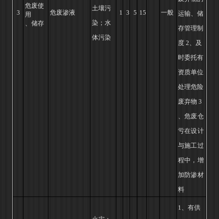
危废使
土壤污
3
危废渗液
1
3
5
15
一般
运输、储
用
染；
水
、储存
存管理制
体污染
度
2、及
时委托有
资质
单位
处理危险
废弃物
3
、危废仓
亏在设计
与施工过
程中，增
加防渗材
料
1、有供