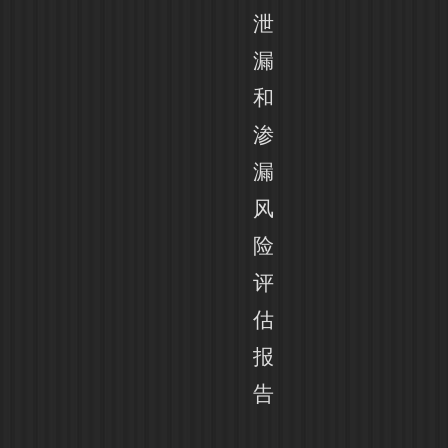
泄
漏
和
渗
漏
风
险
评
估
报
告