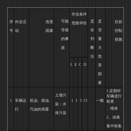
作业条件
可能
是
是
序
作业活
危害
目前
危险评价
导致
非
否
号
动
因素
控制
的事
判
重
措施
故
断
大
法
危
L
E
C
D
害
因
素
1.定期对
土壤污
车辆进行
1
车辆运
机油、柴油、
1
3
5
15
一般
检查
染；
水
、维保
行
汽油的泄露
体污染
2、油液
集中收集