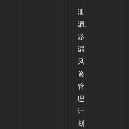
泄
漏、
渗
漏
风
险
管
理
计
划