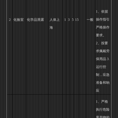
1、依据
操作指引
2
化验室
化学品泄露
人体上
1
3
5
15
一般
严格
操作
海
要求。
2、按要
求
佩戴劳
保用品
3.
运行控
制，应急
准备和响
应
1、严格
执行危险
废弃
物的