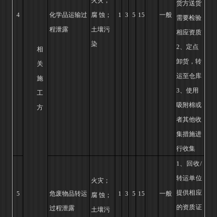
火灾；
货方送货
4
化学品运输过
腐
蚀；
1
3
5
15
一般
需要
检验
程泄露
土壤污
相应资质
染
2、定点
相
卸货，转
关
运至仓库
施
3、
使用
工
吸附棉或
方
者其他收
集措施进
行收集
1、回收/
转运单位
火灾；
提供
相应
5
危废物品转运
1
3
5
15
一般
腐
蚀；
的资质证
过程泄露
土壤污