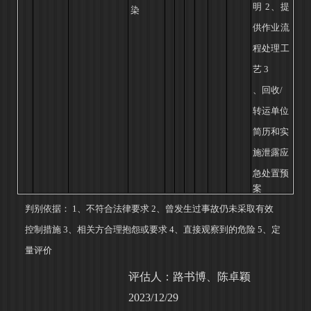
明
2、提
染
供作业流
程处理工
艺
3
、回收
/
转运单位
简历
和实
施泄露应
急处置预
案
判别依据：
1
、不符合法律要求
2
、曾发生过事故仍未采取有效
控制措施
3
、相关方合理抱怨或要求
4、直接观察到的危险 5、定
量评价
评估人：路书博、陈卓颖
2023/12/29