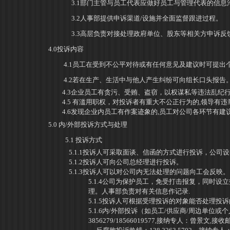
3.1
部门主管与员工代表应做好员工与管理代表的信息
3.2
人事部提供申诉渠道/设施并全面监督跟进过程。
3.3高层负责对接处理政府单位、股东等相关方申诉反
4.0
投诉内容
4.1
员工在受到不公平对待或有任何意见及建议时可提出
4.2
若在生产、生活中与他人产生纠纷可向组长口头报告
4.3
企业员工有贪污、受贿、盗窃，以权谋私等违法乱纪行
4.5
有滥用职权，对投诉者有重大不公正行为的,领导有违
4.
6发现企业内员工有作案迹象的,员工对公司各环节有建
5.0
内/外部投诉方式与处理
5.1
投诉方式
5.1.1
投诉人可采取面谈、信函的方式进行投诉，公司设
5.1.2
投诉人可向公司总经理进行投诉。
5.1.3
投诉人可以对公司内无法处理的问题向工会反映。
5.1.4
公司为保护员工，免受打击报复，同时设立
理。人事部负责对有关信息作记录
.
5.1.5
投诉人可根据受理投诉的对象能否处理投诉
5.1.
6内/外部投诉（如员工/供应商/周边单位或个
3856279/18566019577,接纳专人：曾景文,接