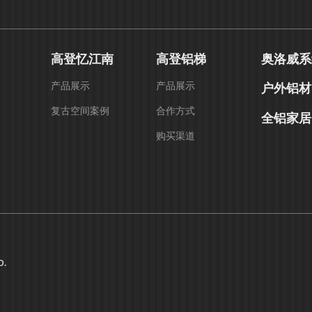
高登忆江南
高登铝梯
奥洛威系
产品展示
产品展示
户外铝材
复古空间案例
合作方式
全铝家居
购买渠道
D.