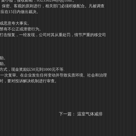
人：梁小霞，接收邮箱：
932336294@qq.com.
。
、保密、客观的原则进行，相关部门必须积极配合。凡被调查
后应在
15
日内做出裁决。
或恶意夸大事实。
禁有不公正或泄密行为。
打击报复，一经发现，公司对其从重处罚，情节严重的移交司
励。
励。
方式，现金奖励以
50
元到1
000
元不等.
进行一次复审。在企业发生任何变动并导致实质环境、社会和治理
时，要对投诉解决机制进行审查。
下一篇：
温室气体减排