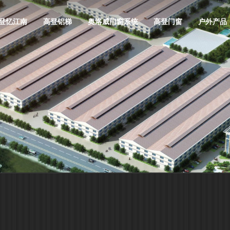
登忆江南
高登铝梯
奥洛威门窗系统
高登门窗
户外产品