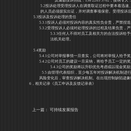
反腐败投诉热线：138
2263
5702，接纳专
5.2
投诉处理受理投诉人在调查取证过程中要本着迅速
的人员必须据实出证，并对调查事项保密。受理投诉
5.3
投诉及投诉处理的责任
5.3.1
投诉人必须对投诉内容的真实性负全责，严禁捏造
5.3.2
受理投诉人必须对处理投诉的过程及结果负责，严
5.3.3
任何人不得对员工及相关方的合法投诉给予
法机关处理。
5.4
奖励
5.4.1
公司对举报事情一旦查实，公司将对举报人给予奖
5.4.2
公司对员工的建议一旦采纳，将给予员工一定的奖
5.4.3
公司的奖励将以升职优先考虑或以现金奖励
5.5 由管理代表组织，至少每五年对投诉解决机制
风险变化后，审查投诉解决机制。在出现控制缺陷迹象
6，相关记录《员工申诉及反馈记录表》
上一篇：
可持续发展报告