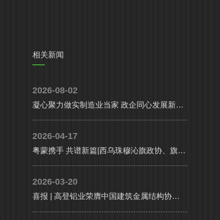
相关新闻
2026-08-02
凝心聚力做实制造业当家 政企同心发展新质生产力|省、市多部门联合调研组莅临高登铝业调研指导
2026-04-17
粤蒙携手 共谱新篇|西乌珠穆沁旗政协、旗委统战部携工商联及企业代表考察团莅临高登铝业共谋高质量发展
2026-03-20
喜报 | 高登铝业荣膺中国建筑金属结构协会铝门窗幕墙分会副会长单位，执行总裁李婧受聘副会长