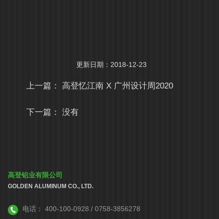
更新日期：2018-12-23
上一篇：
高登忆江南 X 广州设计周2020
下一篇： 没有
高登铝业有限公司
GOLDEN ALUMINUM CO., LTD.
电话：
400-100-0928 / 0758-3856278