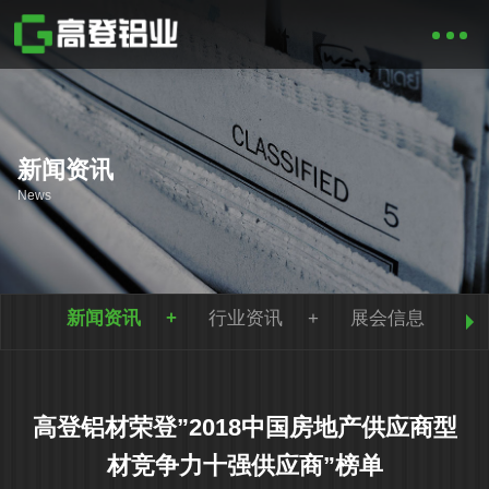
新闻资讯
News
新闻资讯
行业资讯
展会信息
高登铝材荣登”2018中国房地产供应商型
材竞争力十强供应商”榜单