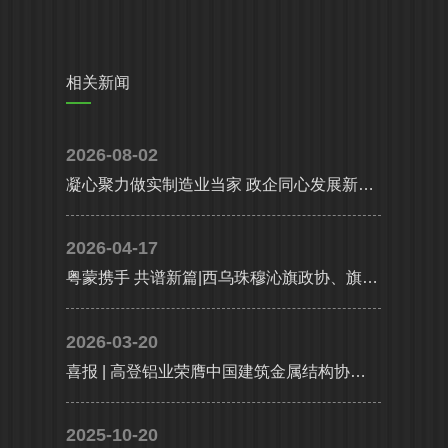
相关新闻
2026-08-02
凝心聚力做实制造业当家 政企同心发展新质生产力|省、市多部门联合调研组莅临高登铝业调研指导
2026-04-17
粤蒙携手 共谱新篇|西乌珠穆沁旗政协、旗委统战部携工商联及企业代表考察团莅临高登铝业共谋高质量发展
2026-03-20
喜报 | 高登铝业荣膺中国建筑金属结构协会铝门窗幕墙分会副会长单位，执行总裁李婧受聘副会长
2025-10-20