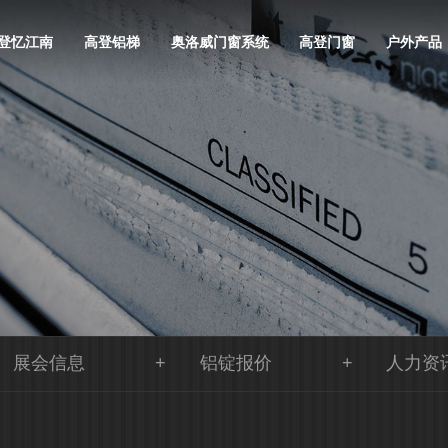
登忆江南
高登铝梯
奥洛威门窗系统
高登门窗
户外产品
展会信息
铝锭报价
人力资