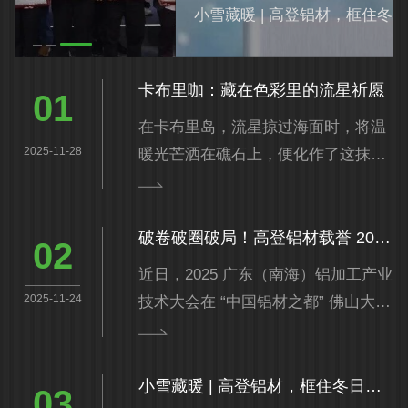
小雪藏暖 | 高登铝材，框住冬日温柔❄️
卡布里咖：藏在色彩里的流星祈愿
在卡布里岛，流星掠过海面时，将温
2025-11-28
暖光芒洒在礁石上，便化作了这抹治
愈的色调，人们会闭眼许愿。—— 高
登流星拉丝系列・卡布里咖由此而
来。它承载着流星的美好寓意，让
破卷破圈破局！高登铝材载誉 2025 广东铝加工大会，共筑行业高质发展合力
每…
近日，2025 广东（南海）铝加工产业
2025-11-24
技术大会在 “中国铝材之都” 佛山大沥
开幕。大会以 “摒弃内卷 攻坚克难 奋
楫前行” 为主题，聚焦 “破卷、破圈、
破局”，通过技术…
小雪藏暖 | 高登铝材，框住冬日温柔❄️