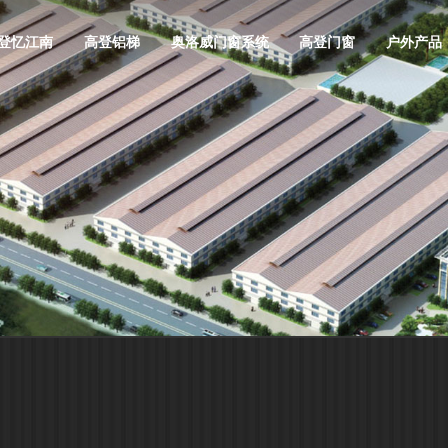
登忆江南
高登铝梯
奥洛威门窗系统
高登门窗
户外产品