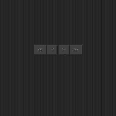
<<
<
>
>>