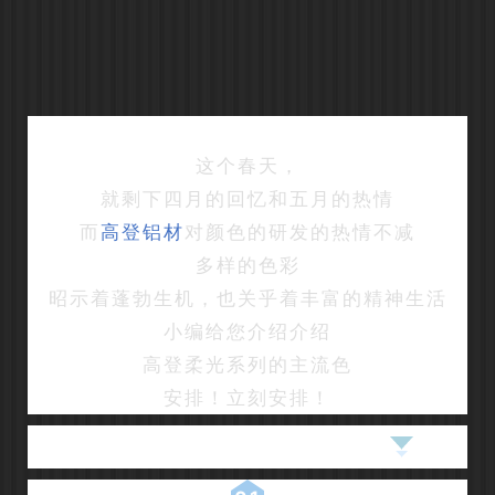
这个春天，
就剩下四月的回忆和五月的热情
而
高登铝材
对颜色的研发的热情不减
多样的色彩
昭示着蓬勃生机，也关乎着丰富的精神生活
小编给您介绍介绍
高登柔光系列的主流色
安排！立刻安排！