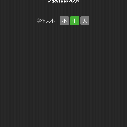
小
中
大
字体大小：