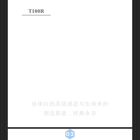
T100R
珍珠白的高级感是与生俱来的
潮流易逝，经典永存
03