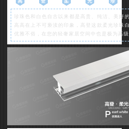
高
登
柔
光
珍
珍珠色和白色自古以来都是高贵、纯洁、美好
高高在上不可亵渎的印象，高登这款柔光珍珠
优雅不俗，在您的轻奢家居空间中也是极为高级