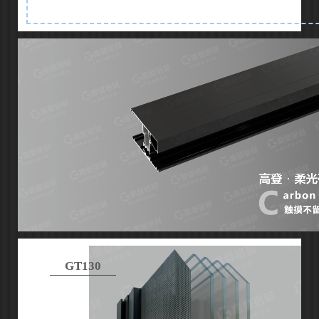
GT130