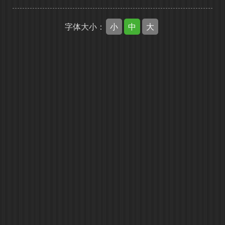
小
中
大
字体大小：