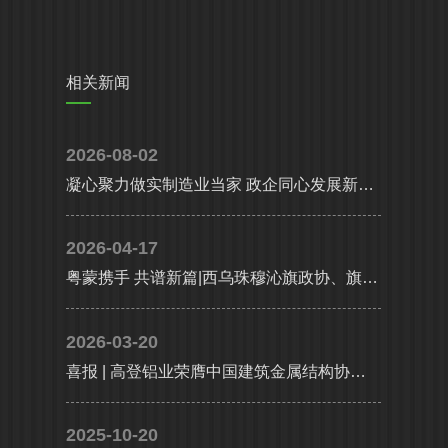
相关新闻
2026-08-02
凝心聚力做实制造业当家 政企同心发展新质生产力|省、市多部门联合调研组莅临高登铝业调研指导
2026-04-17
粤蒙携手 共谱新篇|西乌珠穆沁旗政协、旗委统战部携工商联及企业代表考察团莅临高登铝业共谋高质量发展
2026-03-20
喜报 | 高登铝业荣膺中国建筑金属结构协会铝门窗幕墙分会副会长单位，执行总裁李婧受聘副会长
2025-10-20