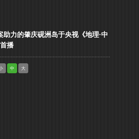
案助力的肇庆砚洲岛于央视《地理·中
》首播
小
中
大