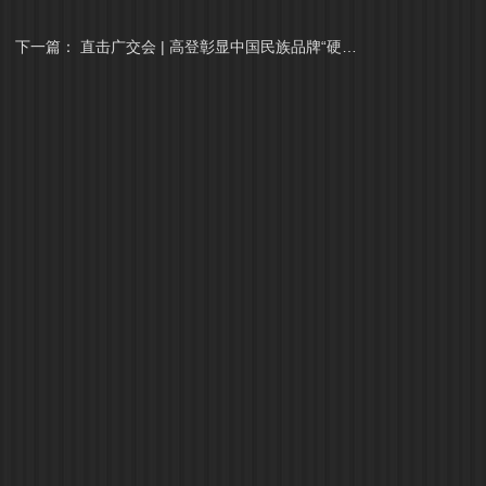
下一篇：
直击广交会 | 高登彰显中国民族品牌“硬实力”和“新姿态”，引全球客商及央视关注！
高登忆江南
高登铝梯
奥洛威系
产品展示
产品展示
户外铝材
复古空间案例
合作方式
全铝家居
购买渠道