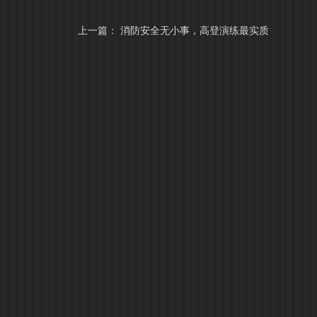
上一篇：
消防安全无小事，高登演练最实质
高登铝业
信息中心
高登铝材
高登概况
新闻资讯
装饰型材
资质荣誉
展会信息
家居型材
企业文化
铝锭报价
工业型材
领导关怀
人力资讯
易登门窗