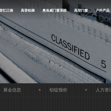
登忆江南
高登铝梯
奥洛威门窗系统
高登门窗
户外产品
展会信息
铝锭报价
人力资