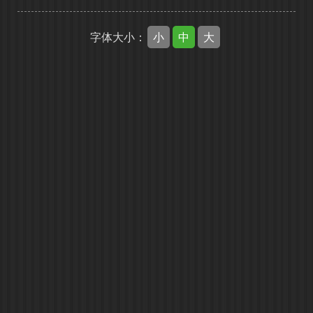
小
中
大
字体大小：