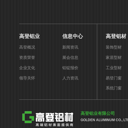
高登铝业
信息中心
高登铝材
高登概况
新闻资讯
装饰型材
资质荣誉
展会信息
家居型材
企业文化
铝锭报价
工业型材
领导关怀
人力资讯
易登门窗
系统门窗
高登铝业有限公司
GOLDEN ALUMINUM CO., LT