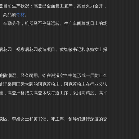
登目前生产状况：高登已全面复工复产，高登火力全开，
、高品质
铝材
。
、辛勤劳作，机器马不停蹄运转、生产车间蒸蒸日上的场
后花园，视察后花园改造项目。黄智敏书记和李婧女士探
蛀防潮湿、经久耐用。铝在潮湿空气中能形成一层防止金
处理采用国际大牌的阿克苏粉末，阿克苏粉末在行业公认
准，高登严格把关高登木纹每道工序，采用高精度、高平
谈区。李婧女士和黄书记、邓主席、领导们进行深度的交