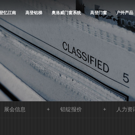
登忆江南
高登铝梯
奥洛威门窗系统
高登门窗
户外产品
展会信息
铝锭报价
人力资