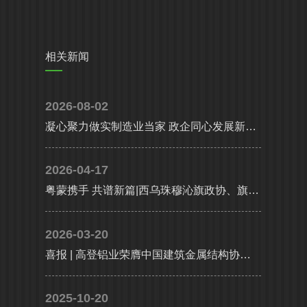
相关新闻
2026-08-02
凝心聚力做实制造业当家 政企同心发展新质生产力|省、市多部门联合调研组莅临高登铝业调研指导
2026-04-17
粤蒙携手 共谱新篇|西乌珠穆沁旗政协、旗委统战部携工商联及企业代表考察团莅临高登铝业共谋高质量发展
2026-03-20
喜报 | 高登铝业荣膺中国建筑金属结构协会铝门窗幕墙分会副会长单位，执行总裁李婧受聘副会长
2025-10-20