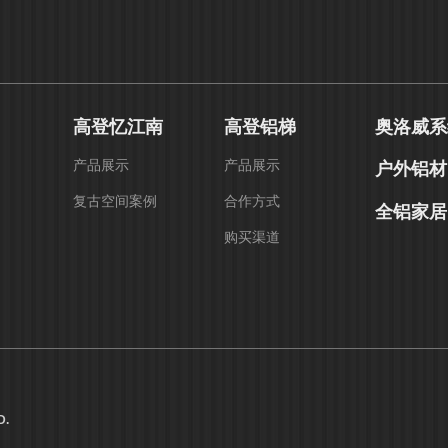
高登忆江南
高登铝梯
奥洛威系
产品展示
产品展示
户外铝材
复古空间案例
合作方式
全铝家居
购买渠道
D.