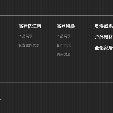
高登忆江南
高登铝梯
奥洛威系
产品展示
产品展示
户外铝材
复古空间案例
合作方式
全铝家居
购买渠道
D.