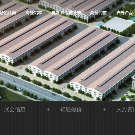
登忆江南
高登铝梯
奥洛威门窗系统
高登门窗
户外产品
展会信息
铝锭报价
人力资