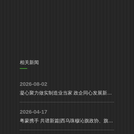
相关新闻
2026-08-02
凝心聚力做实制造业当家 政企同心发展新质生产力|省、市多部门联合调研组莅临高登铝业调研指导
2026-04-17
粤蒙携手 共谱新篇|西乌珠穆沁旗政协、旗委统战部携工商联及企业代表考察团莅临高登铝业共谋高质量发展