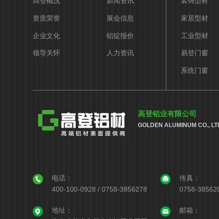
高登概况
新闻资讯
装饰型材
资质荣誉
展会信息
家居型材
企业文化
铝锭报价
工业型材
领导关怀
人力资讯
易登门窗
系统门窗
高登铝业有限公司
GOLDEN ALUMINUM CO., LT
电话：
传真：
400-100-0928 / 0758-3856278
0758-38562
地址：
邮箱：