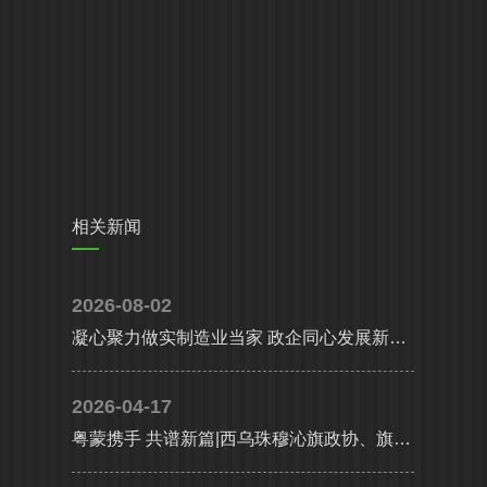
相关新闻
2026-08-02
凝心聚力做实制造业当家 政企同心发展新质生产力|省、市多部门联合调研组莅临高登铝业调研指导
2026-04-17
粤蒙携手 共谱新篇|西乌珠穆沁旗政协、旗委统战部携工商联及企业代表考察团莅临高登铝业共谋高质量发展