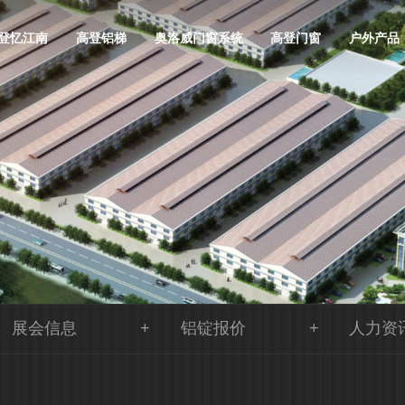
登忆江南
高登铝梯
奥洛威门窗系统
高登门窗
户外产品
展会信息
铝锭报价
人力资