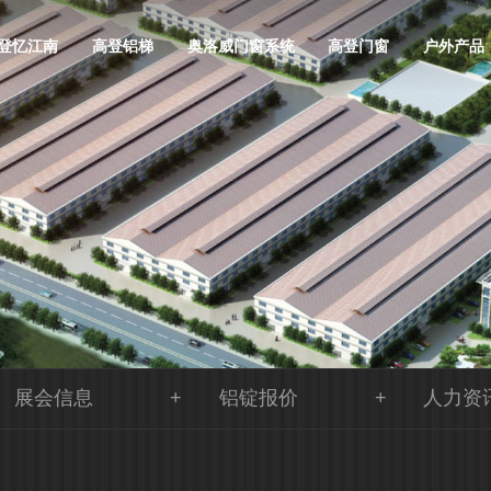
登忆江南
高登铝梯
奥洛威门窗系统
高登门窗
户外产品
展会信息
铝锭报价
人力资