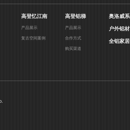
高登忆江南
高登铝梯
奥洛威系
产品展示
产品展示
户外铝材
复古空间案例
合作方式
全铝家居
购买渠道
D.