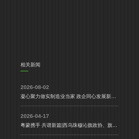
相关新闻
2026-08-02
凝心聚力做实制造业当家 政企同心发展新质生产力|省、市多部门联合调研组莅临高登铝业调研指导
2026-04-17
粤蒙携手 共谱新篇|西乌珠穆沁旗政协、旗委统战部携工商联及企业代表考察团莅临高登铝业共谋高质量发展