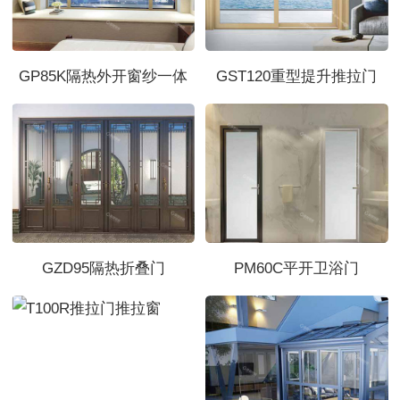
GP85K隔热外开窗纱一体
GST120重型提升推拉门
GZD95隔热折叠门
PM60C平开卫浴门