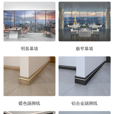
明装幕墙
极窄幕墙
暖色踢脚线
铝合金踢脚线