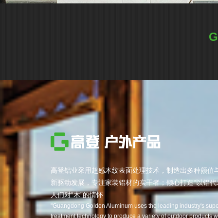
G
高登铝业采用超感木纹表面处理技术，制造出多种颜值
新驱动发展，专注家装铝材的实干者；倾心打造“以铝代
人们对“木”的情怀
"Guangdong Golden Aluminum uses the leading industry's super
treatment technology to produce a variety of outdoor products 