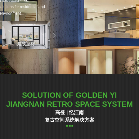
lutions for residential and
 environment...
建筑型材
SOLUTION OF GOLDEN YI
JIANGNAN RETRO SPACE SYSTEM
高登 | 忆江南
复古空间系统解决方案