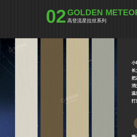
02
GOLDEN METEO
高登流星拉丝系列
小
长
把
消
温
打
狮