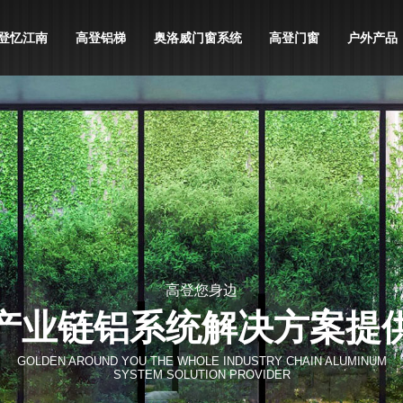
登忆江南
高登铝梯
奥洛威门窗系统
高登门窗
户外产品