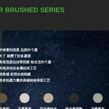
R BRUSHED SERIES
时候看到流星 总想许个愿
大了 就攒了好多愿望
高登流星拉丝带回家 给生活许个愿
光电泳结合金属拉丝工艺
润质感 纹理自然细腻
造有祝愿力量的高端铝材表面工艺
子座棕
天琴座灰
双子座钛金
牧夫座深咖
天蝎座灰