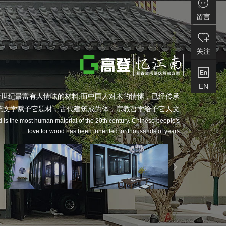
留言
关注
EN
世纪最富有人情味的材料.而中国人对木的情愫，已经传承
统文学赋予它题材，古代建筑成为体，宗教哲学给予它人文
d is the most human material of the 20th century. Chinese people's
love for wood has been inherited for thousands of years