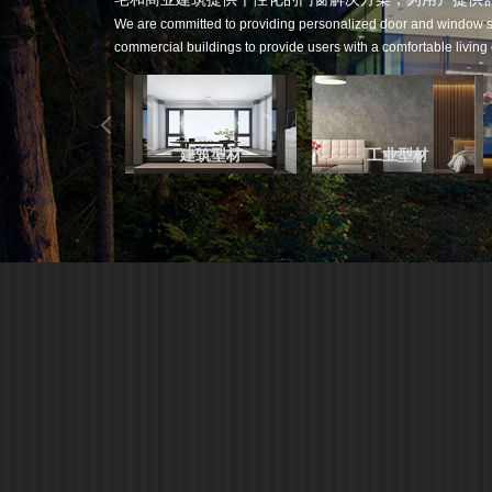
We are committed to providing personalized door and window so
commercial buildings to provide users with a comfortable living
建筑型材
工业型材