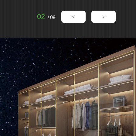
2
<
>
/
9