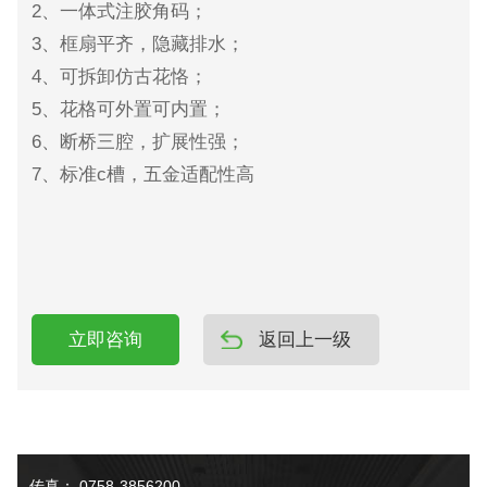
2、一体式注胶角码；
3、框扇平齐，隐藏排水；
4、可拆卸仿古花恪；
5、花格可外置可内置；
6、断桥三腔，扩展性强；
7、标准c槽，五金适配性高
立即咨询
返回上一级
传真：
0758-3856200