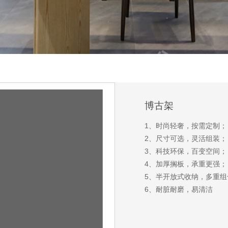
博古架
1、时尚轻奢，按需定制；
2、尺寸可选，灵活组装；
3、科技环保，百变空间；
4、加厚搁板，承重更强；
5、半开放式收纳，多重组
6、耐脏耐磨，易清洁