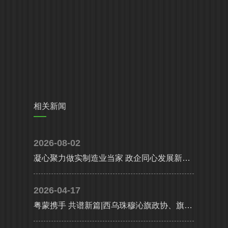
相关新闻
2026-08-02
凝心聚力做实制造业当家 政企同心发展新质生产力|省、市多部门联合调研组莅临高登铝业调研指导
2026-04-17
粤蒙携手 共谱新篇|西乌珠穆沁旗政协、旗委统战部携工商联及企业代表考察团莅临高登铝业共谋高质量发展