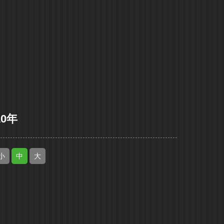
10年
小
中
大