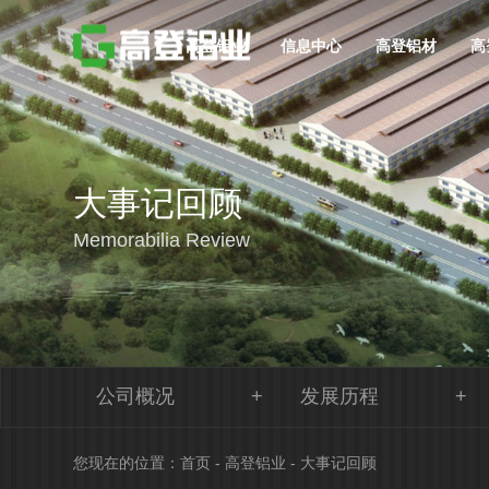
高登铝业
信息中心
高登铝材
高
大事记回顾
Memorabilia Review
公司概况
发展历程
您现在的位置：
首页
-
高登铝业
-
大事记回顾