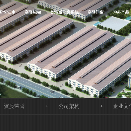
登忆江南
高登铝梯
奥洛威门窗系统
高登门窗
户外产品
资质荣誉
公司架构
企业文