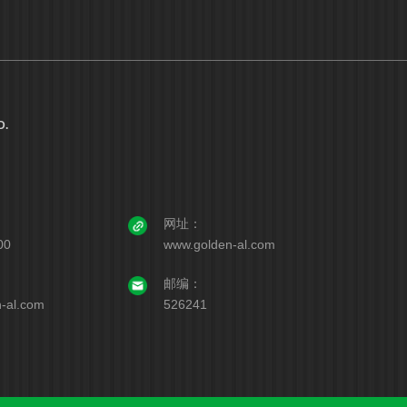
D.
网址：
00
www.golden-al.com
邮编：
-al.com
526241