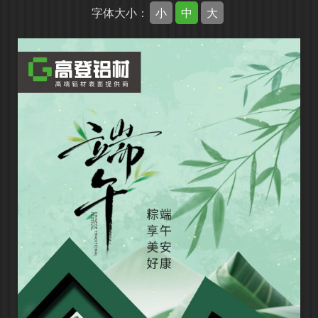
小
中
大
字体大小：