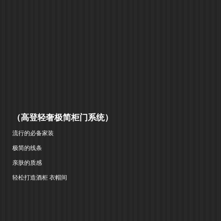
（高登轻奢极简柜门系统）
流行的必备家装
极简的线条
亲肤的质感
轻松打造酒柜 衣帽间