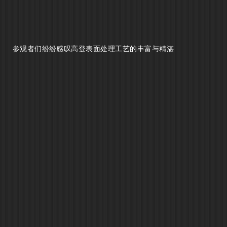
参观者们纷纷感叹高登表面处理工艺的丰富与精湛