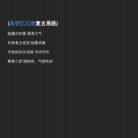
高登忆江南
复古系统
(
)
隐藏式纱窗 通透大气
经典复古造型 稳重优雅
可拆卸仿古花格 可内可外
断桥三腔 隔热性、气密性好