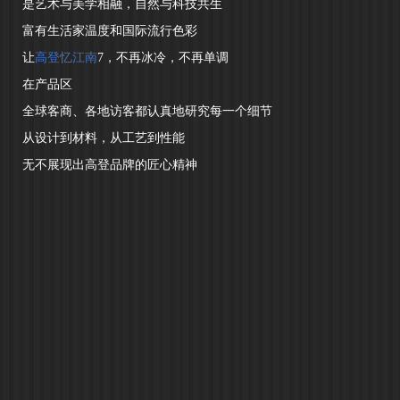
是艺术与美学相融
，
自然与科技共生
富有生活家温度和国际流行色彩
让
高登忆江南
7，不再冰冷，不再单调
在产品区
全球客商、各地访客都
认真地研究每一个细节
从设计到材料，从工艺到性能
无不展现出高登品牌的匠心精神