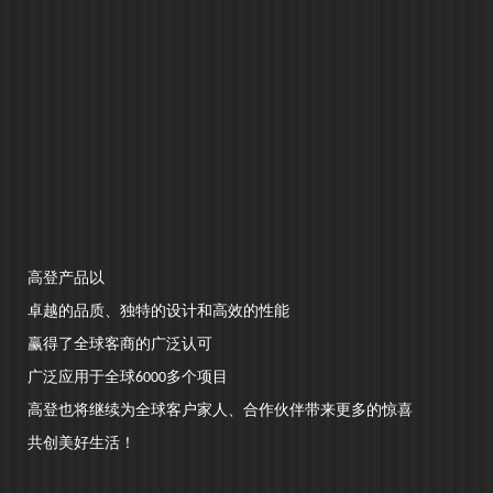
高登
产品以
卓越的品质、独特的设计和高效的性能
赢得了
全球客商
的广泛
认可
广泛应用于全球
多个项目
6000
高登
也将
继续为全球客户家人
、合作伙伴带
来更多
的
惊喜
共创美好生活！