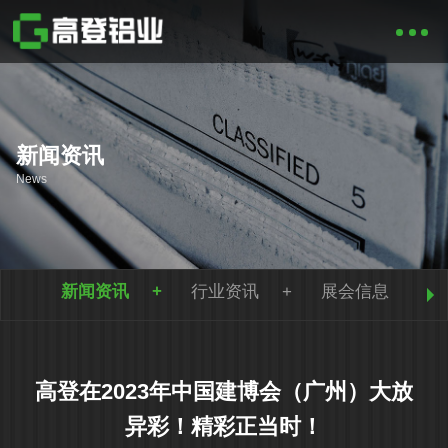
新闻资讯
News
新闻资讯
行业资讯
展会信息
高登在2023年中国建博会（广州）大放
异彩！精彩正当时！