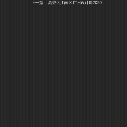
上一篇：
高登忆江南 X 广州设计周2020
高登铝业
信息中心
高登铝材
高登概况
新闻资讯
装饰型材
资质荣誉
展会信息
家居型材
企业文化
铝锭报价
工业型材
领导关怀
人力资讯
易登门窗