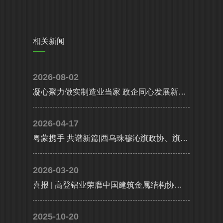
相关新闻
2026-08-02
凝心聚力做实制造业当家 政企同心发展新质生产力|省、市多部门联合调研组莅临高登铝业调研指导
2026-04-17
粤蒙携手 共谱新篇|西乌珠穆沁旗政协、旗委统战部携工商联及企业代表考察团莅临高登铝业共谋高质量发展
2026-03-20
喜报 | 高登铝业荣膺中国建筑金属结构协会铝门窗幕墙分会副会长单位，执行总裁李婧受聘副会长
2025-10-20