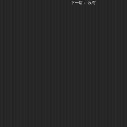
下一篇： 没有
高登忆江南
高登铝梯
奥洛威系
产品展示
产品展示
户外铝材
复古空间案例
合作方式
全铝家居
购买渠道