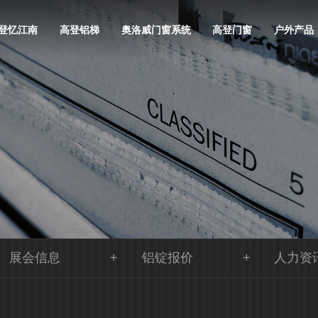
登忆江南
高登铝梯
奥洛威门窗系统
高登门窗
户外产品
展会信息
铝锭报价
人力资