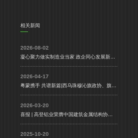
相关新闻
2026-08-02
凝心聚力做实制造业当家 政企同心发展新质生产力|省、市多部门联合调研组莅临高登铝业调研指导
2026-04-17
粤蒙携手 共谱新篇|西乌珠穆沁旗政协、旗委统战部携工商联及企业代表考察团莅临高登铝业共谋高质量发展
2026-03-20
喜报 | 高登铝业荣膺中国建筑金属结构协会铝门窗幕墙分会副会长单位，执行总裁李婧受聘副会长
2025-10-20