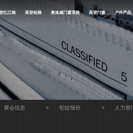
登忆江南
高登铝梯
奥洛威门窗系统
高登门窗
户外产品
展会信息
铝锭报价
人力资