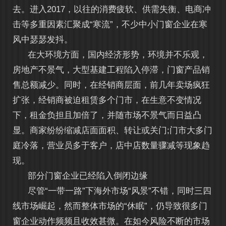
去。进入2017，以往的消费疲软、供需失衡、电商冲
击等多重因素汇聚成“寒流”，不少中小门窗企业在寒
风中瑟瑟发抖。
在大环境方面，国内经济形势，环境并不乐观，
房地产不景气，大型基建工程陷入停滞，门窗产品销
售总额减少。同时，在经销商层面，前几年卖场疯狂
扩张，经销商被迫租赁多个门市，在生意不变情况
下，租金负担且加倍了，并随市场不景气而日益凸
显。商家纷纷缩减店面面积、转让或关门;门市大多门
庭冷落，营业员多于客户，店中店数量骤减等现象趋
现。
部分门窗企业已经陷入倒闭边缘
尽管“一带一路”下海外市场“风景”不错，同时三四
线市场崛起，然而整体市场的“休眠”，仍导致很多门
窗企业动作频频且收效甚微。在如今风险不断的市场