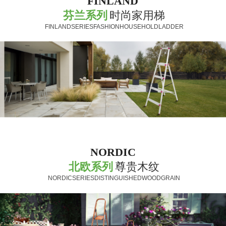
FINLAND
芬兰系列
时尚家用梯
FINLANDSERIESFASHIONHOUSEHOLDLADDER
NORDIC
北欧系列
尊贵木纹
NORDICSERIESDISTINGUISHEDWOODGRAIN