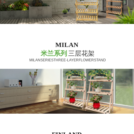
MILAN
米兰系列
三层花架
MILANSERIESTHREE-LAYERFLOWERSTAND