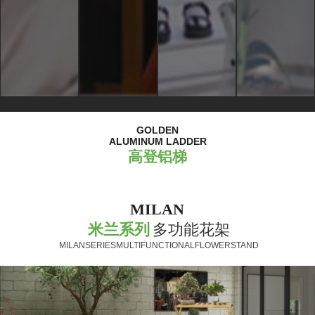
GOLDEN
ALUMINUM LADDER
高登铝梯
MILAN
米兰系列
多功能花架
MILANSERIESMULTIFUNCTIONALFLOWERSTAND