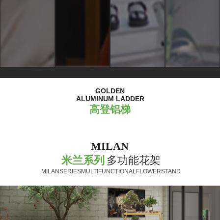
GOLDEN
ALUMINUM LADDER
高登铝梯
MILAN
米兰系列
多功能花架
MILANSERIESMULTIFUNCTIONALFLOWERSTAND