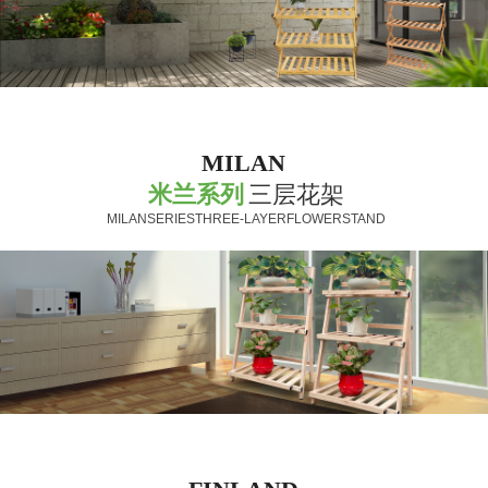
MILAN
米兰系列
三层花架
MILANSERIESTHREE-LAYERFLOWERSTAND