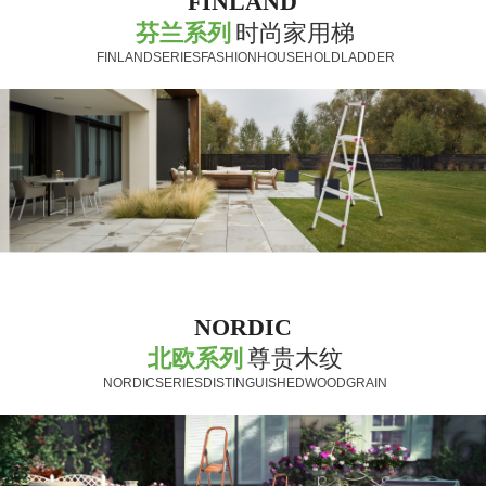
FINLAND
芬兰系列
时尚家用梯
FINLANDSERIESFASHIONHOUSEHOLDLADDER
NORDIC
北欧系列
尊贵木纹
NORDICSERIESDISTINGUISHEDWOODGRAIN