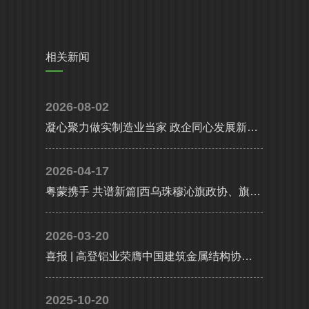
相关新闻
2026-08-02
凝心聚力做实制造业当家 政企同心发展新质生产力|省、市多部门联合调研组莅临高登铝业调研指导
2026-04-17
粤蒙携手 共谱新篇|西乌珠穆沁旗政协、旗委统战部携工商联及企业代表考察团莅临高登铝业共谋高质量发展
2026-03-20
喜报 | 高登铝业荣膺中国建筑金属结构协会铝门窗幕墙分会副会长单位，执行总裁李婧受聘副会长
2025-10-20