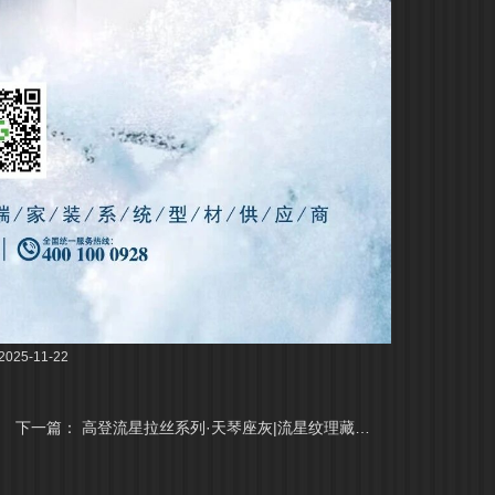
25-11-22
下一篇：
高登流星拉丝系列·天琴座灰|流星纹理藏着浪漫