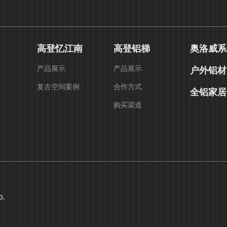
高登忆江南
高登铝梯
奥洛威系
产品展示
产品展示
户外铝材
复古空间案例
合作方式
全铝家居
购买渠道
D.