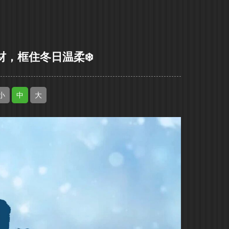
铝材，框住冬日温柔❄️
小
中
大