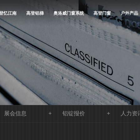
登忆江南
高登铝梯
奥洛威门窗系统
高登门窗
户外产品
展会信息
铝锭报价
人力资